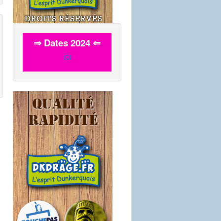
⇒ Dates 2024 ⇐
ICI