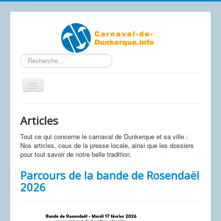
Rechercher
Basculer
la
navigation
Contactez-nous
Articles
Accueil
Tout ce qui concerne le carnaval de Dunkerque et sa ville :
Articles
Nos articles, ceux de la presse locale, ainsi que les dossiers
pour tout savoir de notre belle tradition.
Calendrier Carnaval 2026
Parcours de la bande de Rosendaël
Le carnaval de A à Z
2026
Photos / Vidéos
Les affiches