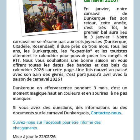
En janvier, notre
carnaval de
Dunkerque fait son
retour, cette année,
c'est très tôt, le
premier bal aura lieu
le 3 janvier ! Notre
carnaval ne se résume pas aux trois joyeuses (Dunkerque,
Citadelle,
Rosendaël)
, il dure près de trois mois. Tous les
ans, les Dunkerquois, les "expatriés" et les touristes
attendent le calendrier pour pouvoir poser les congés et
RTT. Nous vous souhaitons une bonne saison en vous
offrant toutes les dates des bandes et des bals du
calendrier 2026 sur cette page. Une fois nouvel an passé
avec son bain des givrés, c'est parti jusqu'à avril avec la
saison de carnaval 2026 !
Dunkerque en effervescence pendant 3 mois, c'est un
moment magique haut en couleurs et en sourires à ne pas
manquer.
Si vous avez des questions, des informations ou des
documents sur le carnaval Dunkerquois,
Contactez-nous
.
Suivez-nous sur Facebook pour être informé des
changements.
Mise à jour le 22/02/26.