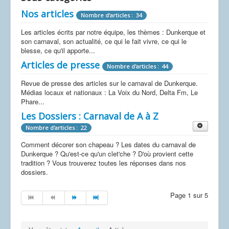
Nos articles
Nombre d'articles : 34
Les articles écrits par notre équipe, les thèmes : Dunkerque et
son carnaval, son actualité, ce qui le fait vivre, ce qui le
blesse, ce qu'il apporte...
Articles de presse
Nombre d'articles : 44
Revue de presse des articles sur le carnaval de Dunkerque.
Médias locaux et nationaux : La Voix du Nord, Delta Fm, Le
Phare...
Les Dossiers : Carnaval de A à Z
Nombre d'articles : 22
Comment décorer son chapeau ? Les dates du carnaval de
Dunkerque ? Qu'est-ce qu'un clet'che ? D'où provient cette
tradition ? Vous trouverez toutes les réponses dans nos
dossiers.
Les chansons
Nombre d'articles : 6
Page 1 sur 5
Les chansons sont le moteur de notre carnaval, les connaître
sans tomber dans les pièges, n'est pas toujours une chose
aisée, nous réunissons ici, les paroles des différentes