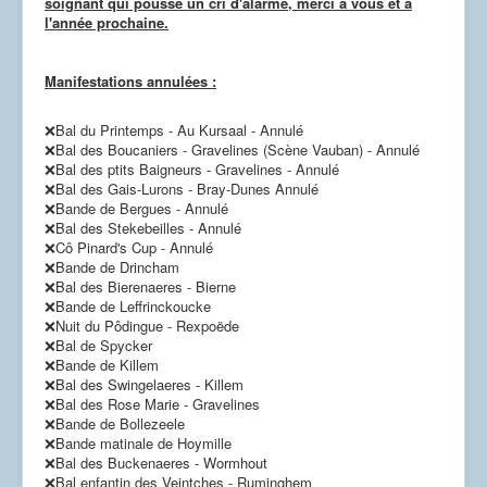
soignant qui pousse un cri d'alarme, merci à vous et à
l'année prochaine.
Manifestations annulées :
❌
Bal du Printemps - Au Kursaal - Annulé
❌
Bal des Boucaniers - Gravelines (Scène Vauban) - Annulé
❌
Bal des ptits Baigneurs - Gravelines - Annulé
❌
Bal des Gais-Lurons - Bray-Dunes Annulé
❌
Bande de Bergues - Annulé
❌
Bal des Stekebeilles - Annulé
❌
Cô Pinard's Cup - Annulé
❌Bande de Drincham
❌Bal des Bierenaeres - Bierne
❌Bande de Leffrinckoucke
❌Nuit du Pôdingue - Rexpoëde
❌Bal de Spycker
❌Bande de Killem
❌Bal des Swingelaeres - Killem
❌Bal des Rose Marie - Gravelines
❌Bande de Bollezeele
❌Bande matinale de Hoymille
❌Bal des Buckenaeres - Wormhout
❌Bal enfantin des Veintches - Ruminghem