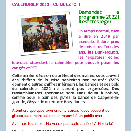
CALENDRIER 2023 : CLIQUEZ ICI !
Demandez le
programme 2022 !
Il est très léger !
En temps normal, c'est
à dire en 2019 par
exemple, il dure près
de trois mois. Tous les
ans, les Dunkerquois,
les "expatriés" et les
touristes attendent le calendrier pour pouvoir poser les
congés et RTT.
Cette année, décision du préfet et des maires, sous couvert
des chiffres de la crise sanitaires non sourcés (l'ARS
donnent d'autres chiffres inférieurs), les bandes et des bals
du calendrier 2022 ne seront pas organisées. Des
rassemblements spontanés sont sans doute à prévoir,
comme pour le bain des givrés, la bande de Cappelle-la-
grande, Ghyvelde ou encore Bray-dunes.
Attention, quelques événements sarcastiques peuvent se
glisser dans notre calendrier, réservé à un public averti !
Avis aux touristes : Ne venez pas cette année ! A Noste kê